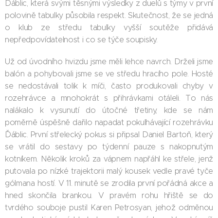
Ďáblic, která svými těsnými výsledky z duelů s týmy v první
polovině tabulky působila respekt. Skutečnost, že se jedná
o klub ze středu tabulky vyšší soutěže přidává
nepředpovídatelnost i co se týče soupisky.
Už od úvodního hvizdu jsme měli lehce navrch. Drželi jsme
balón a pohybovali jsme se ve středu hracího pole. Hosté
se nedostávali tolik k míči, často produkovali chyby v
rozehrávce a mnohokrát s přihrávkami otáleli. To nás
nalákalo k vysunutí do útočné třetiny, kde se nám
poměrně úspěšně dařilo napadat pokulhávající rozehrávku
Ďáblic. První střelecký pokus si připsal Daniel Bartoň, který
se vrátil do sestavy po týdenní pauze s nakopnutým
kotníkem. Několik kroků za vápnem napřáhl ke střele, jenž
putovala po nízké trajektorii malý kousek vedle pravé tyče
gólmana hostí. V 11. minutě se zrodila první pořádná akce a
hned skončila brankou. V pravém rohu hřiště se do
tvrdého souboje pustil Karen Petrosyan, jehož odměnou