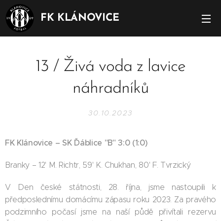
FK KLÁNOVICE
13 / Živá voda z lavice
náhradníků
30.10.2023
FK Klánovice – SK Ďáblice "B" 3:0 (1:0)
Branky – 12' M. Richtr, 59' K. Chukhan, 80' F. Tvrzický
V Den české státnosti, 28. října, jsme nastoupili k
předposlednímu domácímu zápasu roku 2023. Za pravého
podzimního počasí jsme na naší půdě přivítali rezervu