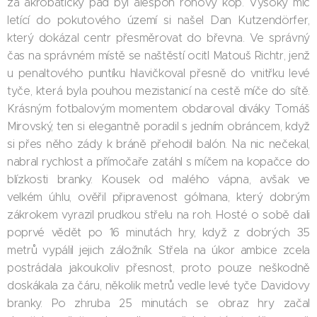
za akrobatický pád byl alespoň rohový kop. Vysoký míč
letící do pokutového území si našel Dan Kutzendörfer,
který dokázal centr přesměrovat do břevna. Ve správný
čas na správném místě se naštěstí ocitl Matouš Richtr, jenž
u penaltového puntíku hlavičkoval přesně do vnitřku levé
tyče, která byla pouhou mezistanicí na cestě míče do sítě.
Krásným fotbalovým momentem obdaroval diváky Tomáš
Mirovský, ten si elegantně poradil s jedním obráncem, když
si přes něho zády k bráně přehodil balón. Na nic nečekal,
nabral rychlost a přímočaře zatáhl s míčem na kopačce do
blízkosti branky. Kousek od malého vápna, avšak ve
velkém úhlu, ověřil připravenost gólmana, který dobrým
zákrokem vyrazil prudkou střelu na roh. Hosté o sobě dali
poprvé vědět po 16 minutách hry, když z dobrých 35
metrů vypálil jejich záložník. Střela na úkor ambice zcela
postrádala jakoukoliv přesnost, proto pouze neškodně
doskákala za čáru, několik metrů vedle levé tyče Davidovy
branky. Po zhruba 25 minutách se obraz hry začal