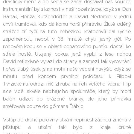
drasticky měnit a do sedla se začal dostávat náš soupeř.
Instrumentální byla laxnost v naší rozehrávce, když se Dan
Barták, Honza Kutzendörfer a David Nedomlel v jednu
chvíli trumfovali, kdo dá komu horší přihrávku. Žlutě oděný
strážce tří tyčí na tuto nehezkou kratochvíli dal rychle
zapomenout, neboť v 38. minutě chytil jasný gól. Po
rohovém kopu se v oblasti penaltového puntíku dostali ke
střele hosté. Utajený pokus, jenž vyplul z lesa nohou
David reflexivně vyrazil do strany a zamezil tak vyrovnání.
I přes slabý úsek jsme mohli naše vedení navýšit, když se
minutu před koncem prvního poločasu k Filipovi
Tvrzickému odrazil míč zhruba na roh velkého vápna. Filip
sice viděl skvěle nabíhajícího spoluhráče, který by mohl
balón uklízet do prázdné branky, ale jeho přihrávka
směřovala pouze do gólmana Ďáblic.
Vstup do druhé poloviny utkání nepřinesl žádnou změnu v
přístupu a utkání tak bylo z kraje druhé