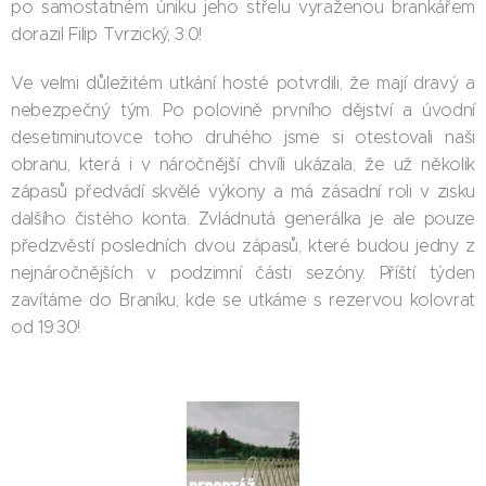
po samostatném úniku jeho střelu vyraženou brankářem
dorazil Filip Tvrzický, 3:0!
Ve velmi důležitém utkání hosté potvrdili, že mají dravý a
nebezpečný tým. Po polovině prvního dějství a úvodní
desetiminutovce toho druhého jsme si otestovali naši
obranu, která i v náročnější chvíli ukázala, že už několik
zápasů předvádí skvělé výkony a má zásadní roli v zisku
dalšího čistého konta. Zvládnutá generálka je ale pouze
předzvěstí posledních dvou zápasů, které budou jedny z
nejnáročnějších v podzimní části sezóny. Příští týden
zavítáme do Braníku, kde se utkáme s rezervou kolovrat
od 19:30!