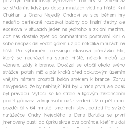
pětačtyřicetiminutovky vyrovnané. Tok hry se změnil až
se střídáním, když po deseti minutách vlétl na hřiště Kirill
Chukhan a Ondra Nejedlý. Ondrovi se sice během hry
nedařilo perfektně rozdávat balóny do finální třetiny, ale
exceloval v situacích jeden na jednoho a zklidnil mezihru,
což nás dostalo zpět do dominantního postavení. Kirill o
sobě naopak dal vědět gólem už po několika minutách na
hřišti. Po výborném pressingu inkasoval přihrávku Filip,
který se nacházel na straně hřiště, několik metrů za
vápnem, zády k brance. Dokázal se otočil okolo svého
strážce, potáhl míč a pár kroků před pokutovým územím
vnějším nártem prostrčil balón směrem k brance. Zprvu
nevypadalo, že by nabíhající Kirill byl u míče první, ale opak
byl pravdou. Vytočil se ke střele a ligovým zakončením
podél gólmana zdvojnásobil naše vedení. Už o pět minut
později čili v 64. minutě, jsme mohli slavit potřetí. Po svižné
narážečce Ondry Nejedlého a Dana Bartáka se první
jmenovaný pustil do úprku skrze dva obránce, kteří mu dali