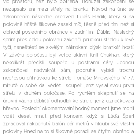
víc prostoru, než bylo potřeba. Bohužel zakončení se
nezapsalo ani mezi střely na branku. Návod na únik se
zakončením následně předvedl Lukáš Hladík, který si na
polovině hřiště šikovně zasekl míč, těsně před tím, než si
obhodil posledního obránce v zadní linii Ďáblic. Následný
sprint přes celou polovinu zakončil prudkou střelou k levé
tyči, naneštěstí se skvělým zákrokem blýskl brankář hostí.
V závěru poločasu byl velice aktivní Kirill Chukhan, který
několikrát přečíslil soupeře u postranní čáry. Jednou
zakončoval nadvakrát sám, podruhé vybídl trochu
nepřesou přihrávkou ke střele Tomáše Mirovského. V 77.
minutě o sobě dal vědět i soupeř, jenž vyslal svou první
střelu v druhém poločase. Po rychlém sklepnutí se na
úrovní vápna ďábličtí odhodlali ke střele, jenž označkovala
břevno. Poslední okomentování hodný moment jsme mohli
vidět deset minut před koncem, když si Láďa Šperl
zpracoval nakopnutý balón pár metrů v hloubi své vlastní
poloviny. Hned na to si šikovně poradil se čtyřmi obránci a