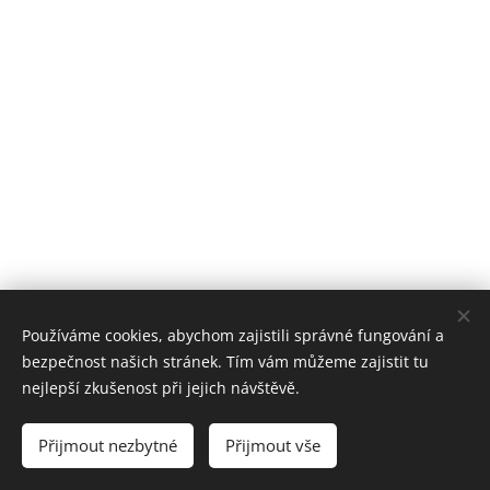
Používáme cookies, abychom zajistili správné fungování a
bezpečnost našich stránek. Tím vám můžeme zajistit tu
nejlepší zkušenost při jejich návštěvě.
Přijmout nezbytné
FK Klánovice, z. s.
Přijmout vše
Všechna práva vyhrazena 2026
Cookies