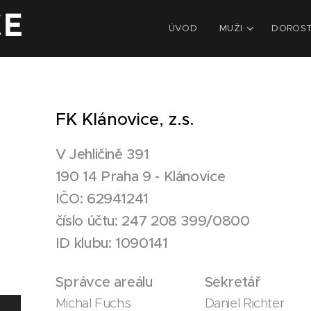
CE
ÚVOD
MUŽI
DOROS
FK Klánovice, z.s.
V Jehličině 391
190 14 Praha 9 - Klánovice
IČO: 62941241
číslo účtu: 247 208 399/0800
ID klubu: 1090141
Správce areálu
Sekretář
Michal Fuchs
Daniel Richter