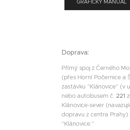
GRAFICKÝ MANUÁL
Doprava:
Přímý spoj z Černého M
(přes Horní Počernice a Š
zastávku "Klánovice" (v ul
nebo autobusem č.
221
z
Klánovice-sever (navazují
dopravu z centra Prahy)
"Klánovice."