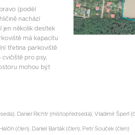
apravo (podél
ehličině nachází
í jen několik desítek
arkoviště má kapacitu
ní třetina parkoviště
cvičiště pro psy,
prostoru mohou být
da), Daniel Richtr (místopředseda), Vladimír Šperl (
Halčín (člen), Daniel Barták (člen), Petr Souček (člen)