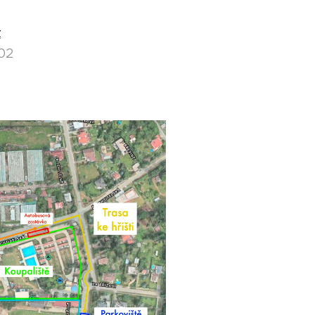
z
902