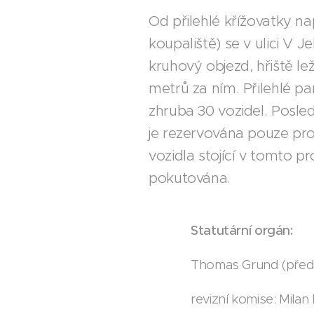
Od přilehlé křížovatky n
koupaliště) se v ulici V J
kruhový objezd, hřiště lež
metrů za ním. Přilehlé p
zhruba 30 vozidel. Posled
je rezervována pouze pro 
vozidla stojící v tomto 
pokutována.
Statutární orgán:
Thomas Grund (předse
revizní komise: Milan 