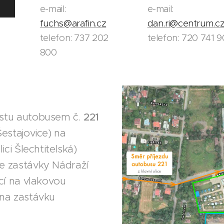
e-mail:
e-mail:
fuchs@arafin.cz
dan.ri@centrum.c
telefon: 737 202
telefon: 720 741 
800
ostu autobusem č.
221
estajovice) na
ici Šlechtitelská)
e zastávky Nádraží
cí na vlakovou
 na zastávku