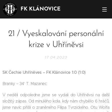
FK KLÁNOVICE
21 / Vyeskalování personální
krize v Uhříněvsi
17.04.2023
SK Čechie Uhříněves – FK Klánovice 1:0 (1:0)
Branky – 34' T. Mazanec
V neděli odpoledne jsme se vydali do Uhříněvsi na další
složitý zápas. Od minulého kola, kdy nám chybělo 6 hráčů,
jsme navíc přišli o zraněného Filipa Tvrzického, Otu Wolfa