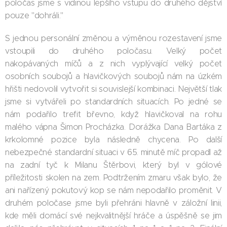
poločas jsme s vidinou lepšího vstupu do druhého dějství
pouze "dohráli."
S jednou personální změnou a výměnou rozestavení jsme
vstoupili do druhého poločasu. Velký počet
nakopávaných míčů a z nich vyplývající velký počet
osobních soubojů a hlavičkových soubojů nám na úzkém
hřišti nedovolil vytvořit si souvislejší kombinaci. Největší tlak
jsme si vytvářeli po standardních situacích. Po jedné se
nám podařilo trefit břevno, když hlavičkoval na rohu
malého vápna Šimon Procházka. Dorážka Dana Bartáka z
krkolomné pozice byla následně chycena. Po další
nebezpečné standardní situaci v 65. minutě míč propadl až
na zadní tyč k Milanu Štěrbovi, který byl v gólové
příležitosti skolen na zem. Podtržením zmaru však bylo, že
ani nařízený pokutový kop se nám nepodařilo proměnit. V
druhém poločase jsme byli přehráni hlavně v záložní linii,
kde měli domácí své nejkvalitnější hráče a úspěšně se jim