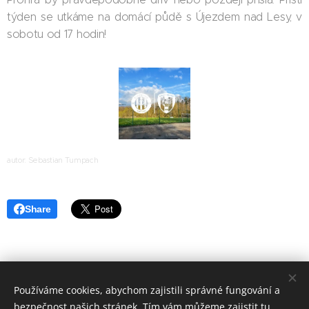
týden se utkáme na domácí půdě s Újezdem nad Lesy, v
sobotu od 17 hodin!
autor: Sebastian Tumpach
Share
Používáme cookies, abychom zajistili správné fungování a
bezpečnost našich stránek. Tím vám můžeme zajistit tu