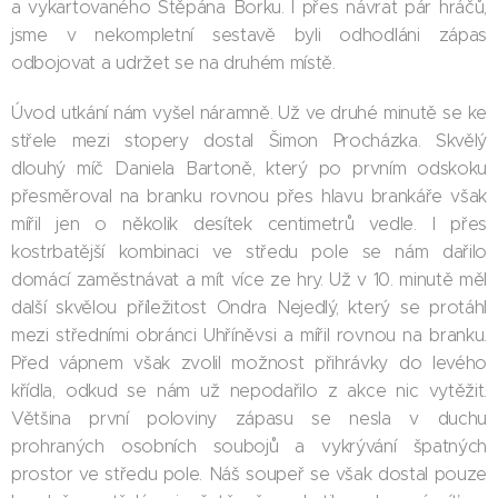
a vykartovaného Štěpána Borku. I přes návrat pár hráčů,
jsme v nekompletní sestavě byli odhodláni zápas
odbojovat a udržet se na druhém místě.
Úvod utkání nám vyšel náramně. Už ve druhé minutě se ke
střele mezi stopery dostal Šimon Procházka. Skvělý
dlouhý míč Daniela Bartoně, který po prvním odskoku
přesměroval na branku rovnou přes hlavu brankáře však
mířil jen o několik desítek centimetrů vedle. I přes
kostrbatější kombinaci ve středu pole se nám dařilo
domácí zaměstnávat a mít více ze hry. Už v 10. minutě měl
další skvělou příležitost Ondra Nejedlý, který se protáhl
mezi středními obránci Uhříněvsi a mířil rovnou na branku.
Před vápnem však zvolil možnost přihrávky do levého
křídla, odkud se nám už nepodařilo z akce nic vytěžit.
Většina první poloviny zápasu se nesla v duchu
prohraných osobních soubojů a vykrývání špatných
prostor ve středu pole. Náš soupeř se však dostal pouze