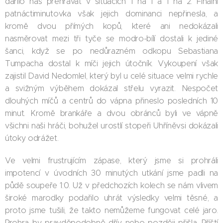
dařilo nás přehrávat v situacích 1 na 1 a 1 na 2. Finální
patnáctiminutovka však jejich dominanci nepřinesla, a
kromě dvou přímých kopů, které ani nedokázali
nasměrovat mezi tři tyče se modro-bílí dostali k jediné
šanci, když se po nedůrazném odkopu Sebastiana
Tumpacha dostal k míči jejich útočník. Vykoupení však
zajistil David Nedomlel, který byl u celé situace velmi rychle
a svižným výběhem dokázal střelu vyrazit. Nespočet
dlouhých míčů a centrů do vápna přineslo posledních 10
minut. Kromě brankáře a dvou obránců byli ve vápně
všichni naši hráči, bohužel urostlí stopeři Uhříněvsi dokázali
útoky odrážet.
Ve velmi frustrujícím zápase, který jsme si prohráli
impotencí v úvodních 30 minutých utkání jsme padli na
půdě soupeře 1:0. Už v předchozích kolech se nám vlivem
široké marodky podařilo uhrát výsledky velmi těsné, a
proto jsme tušili, že takto nemůžeme fungovat celé jaro.
Prohra by pravděpodobně dřív nebo později přišla. Příští