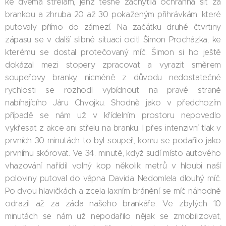
ke dvěma střelám, jenž těsně zachytila ochranná síť za
brankou a zhruba 20 až 30 pokaženým přihrávkám, které
putovaly přímo do zámezí. Na začátku druhé čtvrtiny
zápasu se v další slibné situaci ocitl Šimon Procházka, ke
kterému se dostal protečovaný míč. Šimon si ho ještě
dokázal mezi stopery zpracovat a vyrazit směrem
soupeřovy branky, nicméně z důvodu nedostatečné
rychlosti se rozhodl vybídnout na pravé straně
nabíhajícího Járu Chvojku. Shodně jako v předchozím
případě se nám už v křídelním prostoru nepovedlo
vykřesat z akce ani střelu na branku. I přes intenzivní tlak v
prvních 30 minutách to byl soupeř, komu se podařilo jako
prvnímu skórovat. Ve 34. minutě, když sudí místo autového
vhazování nařídil volný kop několik metrů v hloubi naší
poloviny putoval do vápna Davida Nedomlela dlouhý míč.
Po dvou hlavičkách a zcela laxním bránění se míč náhodně
odrazil až za záda našeho brankáře. Ve zbylých 10
minutách se nám už nepodařilo nějak se zmobilizovat,