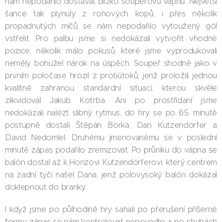
nám nepodařilo dostávat blízko soupeřovu vápnu. Největší
šance tak plynuly z rohových kopů, i přes několik
propadnutých míčů se nám nepodařilo vytoužený gól
vstřelit. Pro palbu jsme si nedokázali vytvořit vhodné
pozice, několik málo pokusů, které jsme vyprodukovali
neměly bohužel nárok na úspěch. Soupeř shodně jako v
prvním poločase hrozil z protiútoků, jenž proložili jednou
kvalitně zahranou standardní situací, kterou skvěle
zlikvidoval Jakub Kotrba. Ani po prostřídaní jsme
nedokázali nalézt slibný rytmus, do hry se po 65. minutě
postupně dostali Štěpán Borka, Dan Kutzendörfer a
David Nedomlel. Druhému jmenovanému se v poslední
minutě zápas podařilo zremizovat. Po průniku do vápna se
balón dostal až k Honzovi Kutzendörferovi, který centrem
na zadní tyči našel Dana, jenž polovysoký balón dokázal
doklepnout do branky.
I když jsme po půlhodině hry sahali po přerušení příšerné
formy, zápas se nám kontrolovat nepovedlo a po chybách