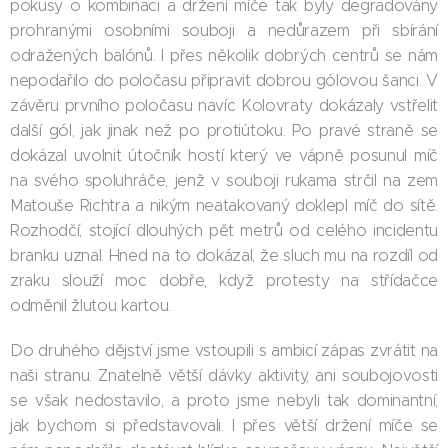
pokusy o kombinaci a držení míče tak byly degradovány
prohranými osobními souboji a nedůrazem při sbírání
odražených balónů. I přes několik dobrých centrů se nám
nepodařilo do poločasu připravit dobrou gólovou šanci. V
závěru prvního poločasu navíc Kolovraty dokázaly vstřelit
další gól, jak jinak než po protiútoku. Po pravé straně se
dokázal uvolnit útočník hostí který ve vápně posunul míč
na svého spoluhráče, jenž v souboji rukama strčil na zem
Matouše Richtra a nikým neatakovaný doklepl míč do sítě.
Rozhodčí, stojící dlouhých pět metrů od celého incidentu
branku uznal. Hned na to dokázal, že sluch mu na rozdíl od
zraku slouží moc dobře, když protesty na střídačce
odměnil žlutou kartou.
Do druhého dějství jsme vstoupili s ambicí zápas zvrátit na
naši stranu. Znatelně větší dávky aktivity, ani soubojovosti
se však nedostavilo, a proto jsme nebyli tak dominantní,
jak bychom si představovali. I přes větší držení míče se