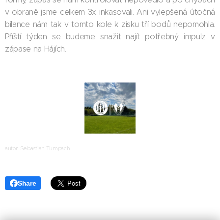
v obraně jsme celkem 3x inkasovali. Ani vylepšená útočná
bilance nám tak v tomto kole k zisku tří bodů nepomohla.
Příští týden se budeme snažit najít potřebný impulz v
zápase na Hájích.
autor: Sebastian Tumpach
Share