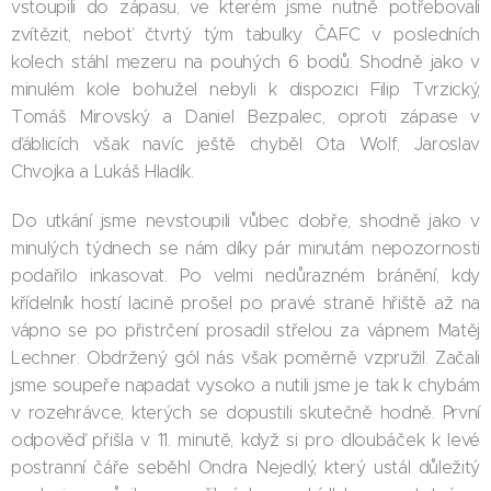
vstoupili do zápasu, ve kterém jsme nutně potřebovali
zvítězit, neboť čtvrtý tým tabulky ČAFC v posledních
kolech stáhl mezeru na pouhých 6 bodů. Shodně jako v
minulém kole bohužel nebyli k dispozici Filip Tvrzický,
Tomáš Mirovský a Daniel Bezpalec, oproti zápase v
ďáblicích však navíc ještě chyběl Ota Wolf, Jaroslav
Chvojka a Lukáš Hladík.
Do utkání jsme nevstoupili vůbec dobře, shodně jako v
minulých týdnech se nám díky pár minutám nepozornosti
podařilo inkasovat. Po velmi nedůrazném bránění, kdy
křídelník hostí lacině prošel po pravé straně hřiště až na
vápno se po přistrčení prosadil střelou za vápnem Matěj
Lechner. Obdržený gól nás však poměrně vzpružil. Začali
jsme soupeře napadat vysoko a nutili jsme je tak k chybám
v rozehrávce, kterých se dopustili skutečně hodně. První
odpověď přišla v 11. minutě, když si pro dloubáček k levé
postranní čáře seběhl Ondra Nejedlý, který ustál důležitý