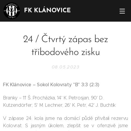
FK KLÁNOVICE
24 / Čtvrtý zápas bez
tříbodového zisku
08.05.2023
FK Klánovice – Sokol Kolovraty "B" 3:3 (2:3)
Branky – 11' Š. Procházka, 14' K. Petrosjan, 90' D.
Kutzendörfer; 5' M. Lechner, 26' K. Petr, 42' J. Buchtík
V zápase 24. kola jsme na domácí půdě přivítali rezervu
Kolovrat. S jasným úkolem, zlepšit se v ofenzivě jsme