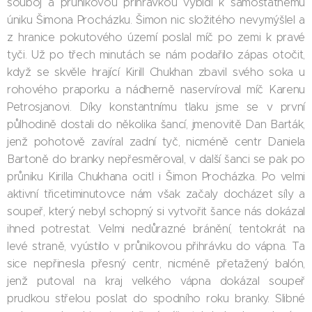
souboj a průnikovou přihrávkou vybídl k samostatnému
úniku Šimona Procházku. Šimon nic složitého nevymýšlel a
z hranice pokutového území poslal míč po zemi k pravé
tyči. Už po třech minutách se nám podařilo zápas otočit,
když se skvěle hrající Kirill Chukhan zbavil svého soka u
rohového praporku a nádherně naservíroval míč Karenu
Petrosjanovi. Díky konstantnímu tlaku jsme se v první
půlhodině dostali do několika šancí, jmenovitě Dan Barták,
jenž pohotově zavíral zadní tyč, nicméně centr Daniela
Bartoně do branky nepřesměroval, v další šanci se pak po
průniku Kirilla Chukhana ocitl i Šimon Procházka. Po velmi
aktivní třicetiminutovce nám však začaly docházet síly a
soupeř, který nebyl schopný si vytvořit šance nás dokázal
ihned potrestat. Velmi nedůrazné bránění, tentokrát na
levé straně, vyústilo v průnikovou přihrávku do vápna. Ta
sice nepřinesla přesný centr, nicméně přetažený balón,
jenž putoval na kraj velkého vápna dokázal soupeř
prudkou střelou poslat do spodního roku branky. Slibné