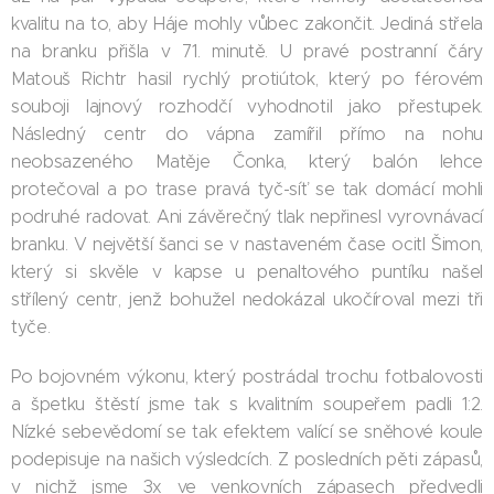
kvalitu na to, aby Háje mohly vůbec zakončit. Jediná střela
na branku přišla v 71. minutě. U pravé postranní čáry
Matouš Richtr hasil rychlý protiútok, který po férovém
souboji lajnový rozhodčí vyhodnotil jako přestupek.
Následný centr do vápna zamířil přímo na nohu
neobsazeného Matěje Čonka, který balón lehce
protečoval a po trase pravá tyč-síť se tak domácí mohli
podruhé radovat. Ani závěrečný tlak nepřinesl vyrovnávací
branku. V největší šanci se v nastaveném čase ocitl Šimon,
který si skvěle v kapse u penaltového puntíku našel
střílený centr, jenž bohužel nedokázal ukočíroval mezi tři
tyče.
Po bojovném výkonu, který postrádal trochu fotbalovosti
a špetku štěstí jsme tak s kvalitním soupeřem padli 1:2.
Nízké sebevědomí se tak efektem valící se sněhové koule
podepisuje na našich výsledcích. Z posledních pěti zápasů,
v nichž jsme 3x ve venkovních zápasech předvedli