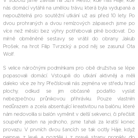
V sobotu jsme zavítali na Jižní Město, kde nás Háje, kde
nás domácí vytáhli na umělou trávu, která byla vydupaná a
nepoužitelná pro soutěžní utkání už asi před 10 lety. Po
dvou prohraných a dvou remízových zápasech jsme po
více než měsíci bez výhry potřebovali plně bodovat. Do
mírně obměněné sestavy se vrátil do obrany Jakub
Prošek, na hrot Filip Tvrzický a pod něj se zasunul Ota
Wolf.
S velice náročnými podmínkami pro obě družstva se lépe
popasovali domácí. Vstoupili do utkání aktivněji a měli
daleko více ze hry. Přečíslovali nás zejména ve středu hrací
plochy, odkud se jim občasně podařilo vyslat
nebezpečnou průnikovou přihrávku. Pouze vlastním
nedůrazem a zcela absentující kreativitou na balónu, které
nám nedovolila si balón vyměnit v delší sekvenci, či přečíslit
soupeře jeden na jednoho, jsme tahali za kratší konec
provazu. V prvních dvou šancích se tak ocitly Háje, když
nejprve z levé a později i z pravé strany pronikly do