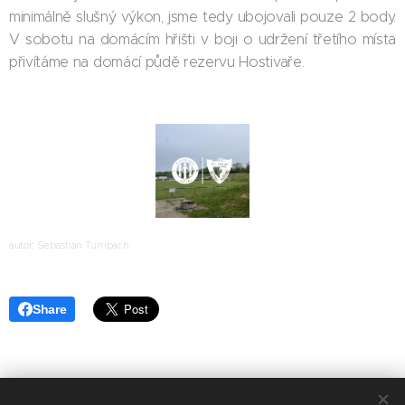
minimálně slušný výkon, jsme tedy ubojovali pouze 2 body.
V sobotu na domácím hřišti v boji o udržení třetího místa
přivítáme na domácí půdě rezervu Hostivaře.
autor: Sebastian Tumpach
Share