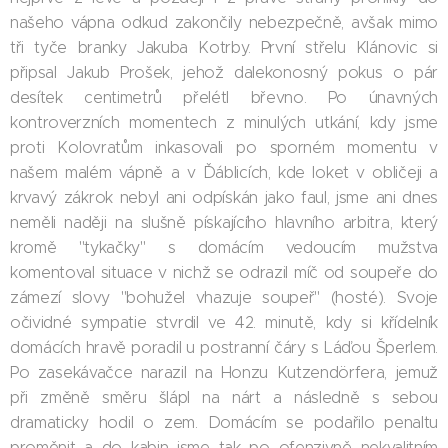
našeho vápna odkud zakončily nebezpečně, avšak mimo
tři tyče branky Jakuba Kotrby. První střelu Klánovic si
připsal Jakub Prošek, jehož dalekonosný pokus o pár
desítek centimetrů přelétl břevno. Po únavných
kontroverzních momentech z minulých utkání, kdy jsme
proti Kolovratům inkasovali po sporném momentu v
našem malém vápně a v Ďáblicích, kde loket v obličeji a
krvavý zákrok nebyl ani odpískán jako faul, jsme ani dnes
neměli naději na slušně pískajícího hlavního arbitra, který
kromě "tykačky" s domácím vedoucím mužstva
komentoval situace v nichž se odrazil míč od soupeře do
zámezí slovy "bohužel vhazuje soupeř" (hosté). Svoje
očividné sympatie stvrdil ve 42. minutě, kdy si křídelník
domácích hravě poradil u postranní čáry s Láďou Šperlem.
Po zasekávačce narazil na Honzu Kutzendörfera, jemuž
při změně směru šlápl na nárt a následně s sebou
dramaticky hodil o zem. Domácím se podařilo penaltu
proměnit a do kabin jsme tak po ofenzivně nekvalitním