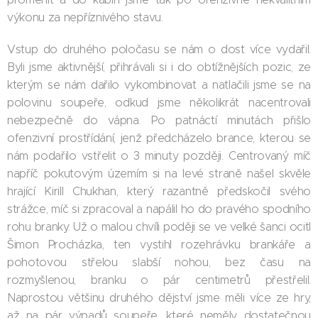
výkonu za nepříznivého stavu.
Vstup do druhého poločasu se nám o dost více vydařil.
Byli jsme aktivnější, přihrávali si i do obtížnějších pozic, ze
kterým se nám dařilo vykombinovat a natlačili jsme se na
polovinu soupeře, odkud jsme několikrát nacentrovali
nebezpečně do vápna. Po patnáctí minutách přišlo
ofenzivní prostřídání, jenž předcházelo brance, kterou se
nám podařilo vstřelit o 3 minuty později. Centrovaný míč
napříč pokutovým územím si na levé straně našel skvěle
hrající Kirill Chukhan, který razantně předskočil svého
strážce, míč si zpracoval a napálil ho do pravého spodního
rohu branky. Už o malou chvíli poději se ve velké šanci ocitl
Šimon Procházka, ten vystihl rozehrávku brankáře a
pohotovou střelou slabší nohou, bez času na
rozmyšlenou, branku o pár centimetrů přestřelil.
Naprostou většinu druhého dějství jsme měli více ze hry,
až na pár výpadů soupeře, které neměly dostatečnou