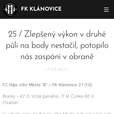
FK KLÁNOVICE
25 / Zlepšený výkon v druhé
půli na body nestačil, potopilo
nás zaspání v obraně
17.05.2023
FC Háje Jižní Město "B" – FK Klánovice 2:1 (1:0)
Branky – 42' D. Vrzal (penalta), 71' M. Čonka; 66' K.
Chukhan