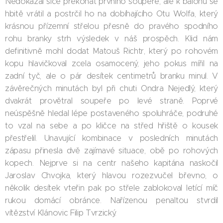
Nedokázal sice překonat prvního soupeře, ale k balónu se
hbitě vrátil a postrčil ho na dobíhajícího Otu Wolfa, který
krásnou přízemní střelou přesně do pravého spodního
rohu branky strh výsledek v náš prospěch. Klid nám
definitivně mohl dodat Matouš Richtr, který po rohovém
kopu hlavičkoval zcela osamocený, jeho pokus mířil na
zadní tyč, ale o pár desítek centimetrů branku minul. V
závěrečných minutách byl při chuti Ondra Nejedlý, který
dvakrát provětral soupeře po levé straně. Poprvé
neúspěšně hledal lépe postaveného spoluhráče, podruhé
to vzal na sebe a po kličce na střed hřiště o kousek
přestřelil. Unavující kombinace v posledních minutách
zápasu přinesla dvě zajímavé situace, obě po rohových
kopech. Nejprve si na centr našeho kapitána naskočil
Jaroslav Chvojka, který hlavou rozezvučel břevno, o
několik desítek vteřin pak po střele zablokoval letící míč
rukou domácí obránce. Nařízenou penaltou stvrdil
vítězství Klánovic Filip Tvrzický.