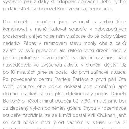
výstavně pálil z dálky středopolař domácích. Jeho rychle
padající střelu se bohužel Kubovi vyrazit nepodařilo.
Do druhého poločasu jsme vstoupili s ambicí lépe
kombinovat a méně faulovat soupeře v nebezpečných
prostorech, ani jedno se nám v zápase do té doby vůbec
nedařilo. Zápas v remízovém stavu mohly oba z celků
zvrátit ve svůj prospěch, ale daleko větší držení míče v
prvním poločase a znatelnější fyzická připravenost nám
nasvědčovala ve zvýšenou aktivitu v druhém dějství. Už
po 10 minutách jsme se dostali do první zajímavé situace.
Po povedeném centru Daniela Bartáka z první pálil Ota
Wolf, bohužel jeho pokus dokázal bez problémů lapit
domácí brankář, stejně jako dalekonosný pokus Daniela
Bartoně o několik minut později. Už v 60. minutě jsme byli
za zlepšený výkon odměněni gólem. Chyba v rozehrávce
soupeře zapříčinila, že se k míči dostal Kirill Chukhan, jenž
se ocitl několik metr před vápnem v situaci 3 na 2.