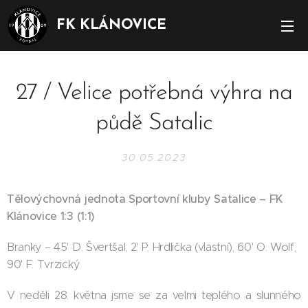
FK KLÁNOVICE
27 / Velice potřebná výhra na
půdě Satalic
30.05.2023
Tělovýchovná jednota Sportovní kluby Satalice – FK
Klánovice 1:3 (1:1)
Branky – 45' D. Švertšal; 2' P. Hrdlička (vlastní), 60' O. Wolf,
90' F. Tvrzický
V neděli 28. května jsme se za velmi teplého a slunného