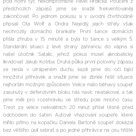
pod horní tyč nekompromisně Pavel Hrdlička. Poučeni z
předchozích zápasů jsme se snažili frekventovaněji
zakončovat. Po jednom pokusu si v úvodní čtvrthodině
připsali Ota Wolf a Ondra Nejedlý, jejich střely však
neohrozily domácího brankáře. První šance domácích
přišla zhruba v 15. minutě a byla to šance s velkým Š.
Standardní situaci z levé strany zahranou do vápna si
našel útočník Satalic, jehož pokus musel akrobaticky
likvidovat Jakub Kotrba. Druhá půlka první poloviny zápasu
se nesla v utrápeném duchu, kazili jsme do očí bijící
množství přihrávek a snažili jsme se zbrkle řešit situace
nejhorším možným způsobem. Velice málo běhavý soupeř
zasunutý v defenzivním bloku nás navíc neatakoval, a tak
jsme měli pro rozehrávku ve středu pole mnoho času.
Trest za velice nekvalitních 20 minut přišel těsně před
odchodem do šaten. Autové vhazování soupeře, které
mířilo přímo na kopačku Daniela Bartoně soupeř dokázal
bez většího úsilí sebrat a po jedné přihrávce na osu hřiště