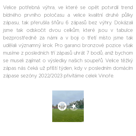
Velice potřebná výhra, ve které se opět potvrdil trend
bídného prvního poločasu a velice kvalitní druhé půlky
zápasu, tak přerušila šňůru 6 zápasů bez výhry. Dokázali
jsme tak odskočit dvou celkům, které jsou v tabulce
bezprostředně za námi a v boji o třetí místo jsme tak
udělali významný krok. Pro garanci bronzové pozice však
musíme z posledních tří zápasů uhrát 7 bodů, aniž bychom
se museli zajímat o výsledky našich soupeřů. Velice těžký
zápas nás čeká už příští týden, kdy v posledním domácím
zápase sezóny 2022/2023 přivítáme celek Vinoře.