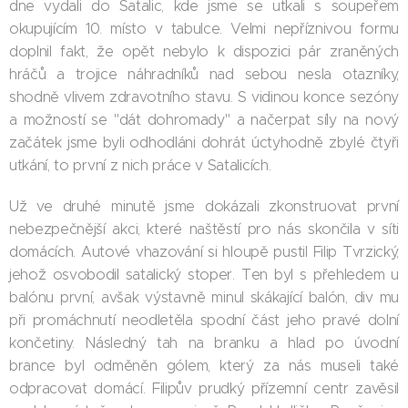
dne vydali do Satalic, kde jsme se utkali s soupeřem
okupujícím 10. místo v tabulce. Velmi nepříznivou formu
doplnil fakt, že opět nebylo k dispozici pár zraněných
hráčů a trojice náhradníků nad sebou nesla otazníky,
shodně vlivem zdravotního stavu. S vidinou konce sezóny
a možností se "dát dohromady" a načerpat síly na nový
začátek jsme byli odhodláni dohrát úctyhodně zbylé čtyři
utkání, to první z nich práce v Satalicích.
Už ve druhé minutě jsme dokázali zkonstruovat první
nebezpečnější akci, které naštěstí pro nás skončila v síti
domácích. Autové vhazování si hloupě pustil Filip Tvrzický,
jehož osvobodil satalický stoper. Ten byl s přehledem u
balónu první, avšak výstavně minul skákající balón, div mu
při promáchnutí neodletěla spodní část jeho pravé dolní
končetiny. Následný tah na branku a hlad po úvodní
brance byl odměněn gólem, který za nás museli také
odpracovat domácí. Filipův prudký přízemní centr zavěsil