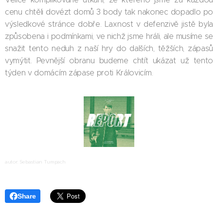
cenu chtěli dovézt domů 3 body tak nakonec dopadlo po
výsledkové stránce dobře. Laxnost v defenzivě jistě byla
způsobena i podmínkami, ve nichž jsme hráli, ale musíme se
snažit tento neduh z naší hry do dalších, těžších, zápasů
vymýtit. Pevnější obranu budeme chtít ukázat už tento
týden v domácím zápase proti Královicím.
autor: Sebastian Tumpach
Share