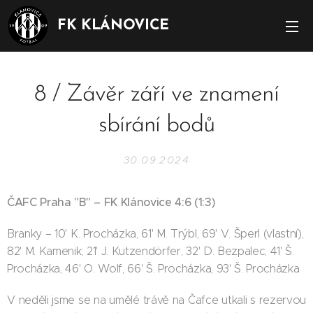
FK KLÁNOVICE
8 / Závěr září ve znamení
sbírání bodů
30.09.2024
ČAFC Praha "B" – FK Klánovice 4:6 (1:3)
Branky – 10' K. Procházka, 61' M. Trýbl, 69' V. Šperl (vlastní),
82' M. Kamenik; 21' J. Kutzendörfer, 32' D. Bezpalec, 41' Š.
Procházka, 46' O. Wolf, 66' Š. Procházka, 93' Š. Procházka
V neděli jsme se na umělé trávě na Čafce utkali s rezervou