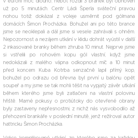
v euforii moc dlouho, neboť rozdíl 3 branek byl obnoven
už po 5 minutách. Centr Ládi Šperla sváteční pravou
nohou totiž dokázal z voleje usměrnit pod gólmana
domácích Šimon Procházka. Bohužel ani po této brance
jsme se neoklepali a dál jsme si vesele zahrávali s ohněm.
Nepozornost a nezájem utkání v klidu dohrát vyústil v další
2 inkasované branky během zhruba 10 minut. Nejprve jsme
si vstřelili po rohovém kopu gól vlastní, když jsme
nedokázali z malého vápna odkopnout míč a 10 minut
před koncem Kuba Kotrba senzačně lapil přímý kop,
bohužel po odrazu od břevna byl první u balónu opět
soupeř a my jsme se tak mohli těšit na vypjatý závěr utkání
během kterého jsme byli zatlačeni na vlastní polovinu
hřiště. Marné pokusy o protiútoky do otevřené obrany
byly zastaveny nepřesnostmi, z nichž nás vysvobodilo až
přehození brankáře v poslední minutě, jenž režíroval autor
hattricku Šimon Procházka.
Velice komplikované utkání, ze kterého jsme za každou