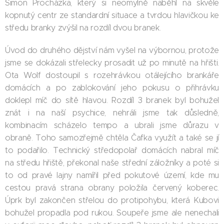
Šimon Procházka, který si neomylně naběhl na skvěle
kopnutý centr ze standardní situace a tvrdou hlavičkou ke
středu branky zvýšil na rozdíl dvou branek.
Úvod do druhého dějství nám vyšel na výbornou, protože
jsme se dokázali střelecky prosadit už po minutě na hřišti.
Ota Wolf dostoupil s rozehrávkou otálejícího brankáře
domácích a po zablokování jeho pokusu o přihrávku
doklepl míč do sítě hlavou. Rozdíl 3 branek byl bohužel
znát i na naší psychice, nehráli jsme tak důsledně,
kombinacím scházelo tempo a ubrali jsme důrazu v
obraně. Toho samozřejmě chtěla Čafka využít a také se jí
to podařilo. Technický středopolař domácích nabral míč
na středu hřiště, překonal naše střední záložníky a poté si
to od pravé lajny namířil před pokutové území, kde mu
cestou pravá strana obrany položila červený koberec.
Úprk byl zakončen střelou do protipohybu, která Kubovi
bohužel propadla pod rukou. Soupeře jsme ale nenechali