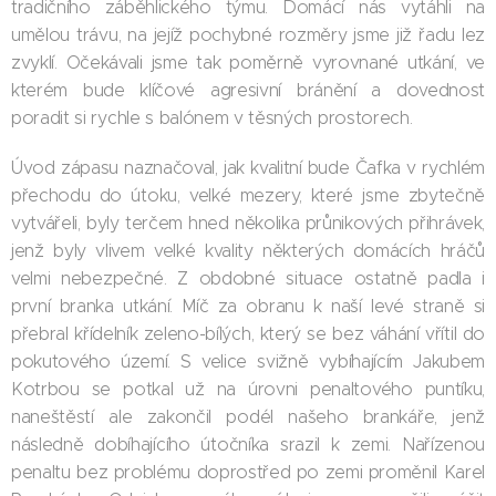
tradičního záběhlického týmu. Domácí nás vytáhli na
umělou trávu, na jejíž pochybné rozměry jsme již řadu lez
zvyklí. Očekávali jsme tak poměrně vyrovnané utkání, ve
kterém bude klíčové agresivní bránění a dovednost
poradit si rychle s balónem v těsných prostorech.
Úvod zápasu naznačoval, jak kvalitní bude Čafka v rychlém
přechodu do útoku, velké mezery, které jsme zbytečně
vytvářeli, byly terčem hned několika průnikových přihrávek,
jenž byly vlivem velké kvality některých domácích hráčů
velmi nebezpečné. Z obdobné situace ostatně padla i
první branka utkání. Míč za obranu k naší levé straně si
přebral křídelník zeleno-bílých, který se bez váhání vřítil do
pokutového území. S velice svižně vybíhajícím Jakubem
Kotrbou se potkal už na úrovni penaltového puntíku,
naneštěstí ale zakončil podél našeho brankáře, jenž
následně dobíhajícího útočníka srazil k zemi. Nařízenou
penaltu bez problému doprostřed po zemi proměnil Karel