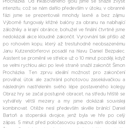
Procházka. Od inkasovaného gólu jsme se snažili zvýšit
intenzitu, což se nám dařilo především v útoku, v obranné
fázi jsme se prezentovali mnohdy laxně a bez zájmu.
Výborně fungovaly křižné balóny za obranu na nabíhající
záložníky a krajní obránce, bohužel ve finální čtvrtině jsme
nedokázali akce kloudně zakončit. Vyrovnání tak přišlo až
po rohovém kopu, který až trestuhodně neobsazenému
Janu Kutzendörferovi posadil na hlavu Daniel Bezpalec.
Asistent se proměnil ve střelce už o 10 minut později, když
se velmi rychlou akci po levé straně snažil zakončit Šimon
Procházka. Ten zprvu ideální možnost pro zakončení
prováhal, útok ale zachránil pohotovou zasekávačkou a
následným nastřelením svého lépe postaveného kolegy.
Obraz hry se začal postupně obracet, na středu hřiště se
vytvářely větší mezery a my jsme dokázali souvisleji
kombinovat. Otěže nesl především skvěle bránící Daniel
Bartoň a stoperská dvojice, jenž byla ve hře po celý
zápas. 5 minut před poločasovou pauzou nám dodal klid