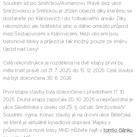
Soudním až po Smiřickou/Axmanovu. Právě skrz ulice
Smržovskou a Smiřickou je zřízen objezd, díky kterému se
dostanete po Klánovicích i do fotbalového areálu. Díky
rekonstrukci ale ředitelství silnic a dálnic omezilo průjezd
mezi Šestajovicemi a Klánovicemi. Mezi obcemi jsou
betonové bloky a příjezd je tak možný pouze ze směru
Újezd nad Lesy!
Celá rekonstrukce je rozdělena na dvě etapy, první by
měla trvat právě od 21. 7. 2025 do 15. 12. 2025. Celá stavba
má být dokončena 30. 6. 2026.
První etapa stavby byla dokončena s předstihem 17. 10.
2025. Druhá etapa započala 20. 10. 2025 a neprůjezdná je
ulice Slavětínská v úseku od ZŠ, tj. od ulic Smržovská/V
Soudním, vyjma. Konec stavby je na úrovni ulice Bělečská,
ve které je aktuálně kyvadlová doprava. Mapky s
průjezností a nové trasy MHD můžete najít v
tomto článku