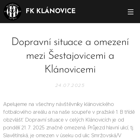
FK KLÁNOVICE
Dopravní situace a omezení
mezi Šestajovicemi a
Klánovicemi
24.07.2025
Apelujeme na všechny návštěvníky klánovického
fotbalového areálu a na naše soupeře v pražské 1. B třídě
obzvlášť. Dopravní situace v celých Klánovicích je od
pondělí 21. 7. 2025 značně omezená. Průjezd hlavní ulicí, tj.
Slavětínská, je omezen v úseku od ulic Smržovská/V