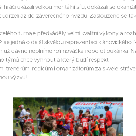
i hráči ukázali velkou mentální sílu, dokázali se okamži
 udrželi až do závěrečného hvizdu. Zaslouženě se tak
lého turnaje předváděly velmi kvalitní výkony a roz
ž se jedná o další skvělou reprezentaci klánovického f
ch už dávno neplníme roli nováčka nebo otloukánka. 
o týmů chce vyhnout a který budí respekt.
 trenérům, rodičům i organizátorům za skvěle stráve
nou výzvu!