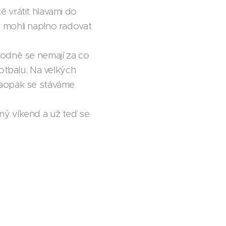
tě vrátit hlavami do
 mohli naplno radovat
hodně se nemají za co
otbalu. Na velkých
Naopak se stáváme
ný víkend a už teď se