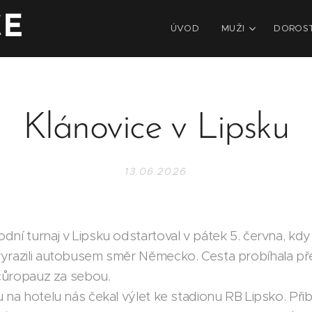
CE
ÚVOD
MUŽI
DOROS
Klánovice v Lipsku
13.06.2026
dní turnaj v Lipsku odstartoval v pátek 5. června, kd
vyrazili autobusem směr Německo. Cesta probíhala př
a čůropauz za sebou.
u na hotelu nás čekal výlet ke stadionu RB Lipsko. Při