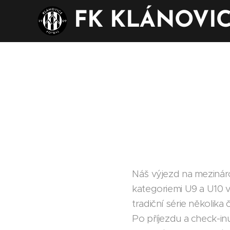
FK KLÁNOVI
Náš výjezd na mezináro
kategoriemi U9 a U10 
tradiční série několik
Po příjezdu a check-in