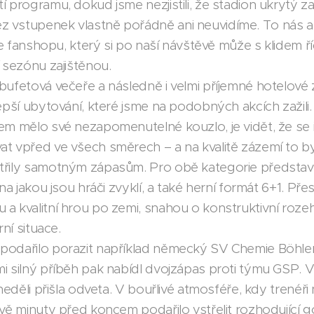
í programu, dokud jsme nezjistili, že stadion ukrytý 
 vstupenek vlastně pořádně ani neuvidíme. To nás al
 ve fanshopu, který si po naší návštěvě může s klidem ř
í sezónu zajištěnou.
bufetová večeře a následně i velmi příjemné hotelové 
epší ubytování, které jsme na podobných akcích zažili. 
em mělo své nezapomenutelné kouzlo, je vidět, že se i
at vpřed ve všech směrech – a na kvalitě zázemí to b
třily samotným zápasům. Pro obě kategorie představ
 na jakou jsou hráči zvyklí, a také herní formát 6+1. Př
a kvalitní hrou po zemi, snahou o konstruktivní roze
rní situace.
podařilo porazit například německý SV Chemie Böhle
mi silný příběh pak nabídl dvojzápas proti týmu GSP.
neděli přišla odveta. V bouřlivé atmosféře, kdy trenéři 
vě minuty před koncem podařilo vstřelit rozhodující gól 