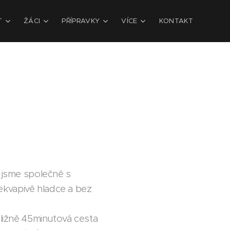
T
ŽÁCI
PŘÍPRAVKY
VÍCE
KONTAKT
y jsme společně s
ekvapivě hladce a bez
bližně 45minutová cesta