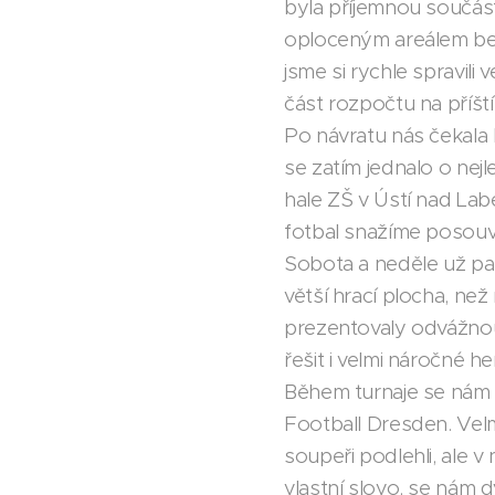
byla příjemnou součást
oploceným areálem bez
jsme si rychle spravili
část rozpočtu na příšt
Po návratu nás čekala 
se zatím jednalo o nejl
hale ZŠ v Ústí nad Lab
fotbal snažíme posouv
Sobota a neděle už pa
větší hrací plocha, než
prezentovaly odvážnou 
řešit i velmi náročné he
Během turnaje se nám 
Football Dresden. Vel
soupeři podlehli, ale v 
vlastní slovo, se nám d