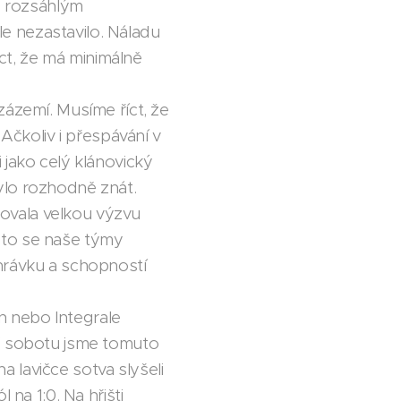
za rozsáhlým
e nezastavilo. Náladu
íct, že má minimálně
zázemí. Musíme říct, že
Ačkoliv i přespávání v
 jako celý klánovický
ylo rozhodně znát.
ovala velkou výzvu
esto se naše týmy
hrávku a schopností
n nebo Integrale
 V sobotu jsme tomuto
na lavičce sotva slyšeli
na 1:0. Na hřišti