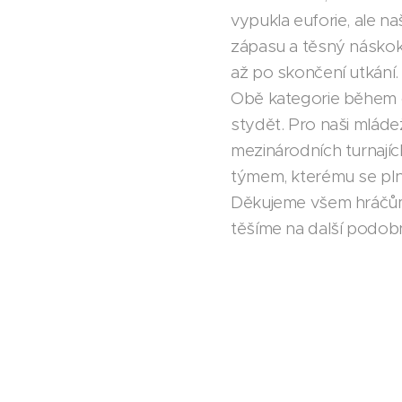
vypukla euforie, ale naš
zápasu a těsný náskok
až po skončení utkání.
Obě kategorie během ce
stydět. Pro naši mláde
mezinárodních turnají
týmem, kterému se pln
Děkujeme všem hráčům,
těšíme na další podob