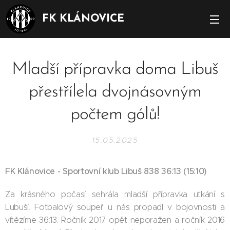
FK KLÁNOVICE
Mladší přípravka doma Libuš
přestřílela dvojnásovným
počtem gólů!
15.05.2025
FK Klánovice - Sportovní klub Libuš 838 36:13 (15:10)
Za krásného počasí sehrála mladší přípravka utkání s
Lubuší. Fotbalový soupeř u nás propadl v bojovnosti a
vítězíme 36:13. Ročník 2017 opět neporažen a ročník 2016