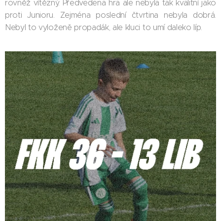
rovněž vítězný. Předvedena hra ale nebyla tak kvalitní jako
proti Junioru. Zejména poslední čtvrtina nebyla dobrá.
Nebyl to vyloženě propadák, ale kluci to umí daleko líp.