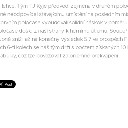
o lehce. Tým TJ Kyje předvedl zejména v druhém polo
ně neodpovídal stávajícímu umístění na posledním mís
 v prvním poločase vybudovali solidní náskok v poměru
ločase došlo z naší strany k hernímu útlumu. Soupeř 
upně snížil až na konečný výsledek 5:7 ve prospěch F
h 6-ti kolech se náš tým drží s počtem získaných 10
tabulky, což lze považovat za příjemné překvapení.