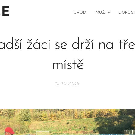
CE
ÚVOD
MUŽI
DOROS
dší žáci se drží na tř
místě
15.10.2019