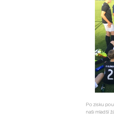
Po zisku pou
naši mladší žá