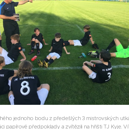
hého jednoho bodu z předešlých 3 mistrovských utkán
ci papírové předpoklady a zvítězili na hřišti TJ Kyje. V