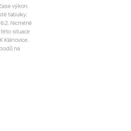
čase výkon,
tě tabulky.
 6:2. Nicméně
této situace
K Klánovice.
 bodů na