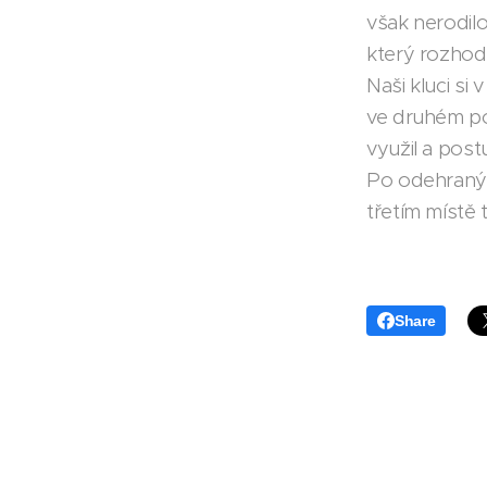
však nerodil
který rozhod
Naši kluci si
ve druhém po
využil a post
Po odehranýc
třetím místě 
Share