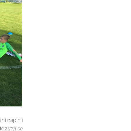
í naplnili
ítězství se