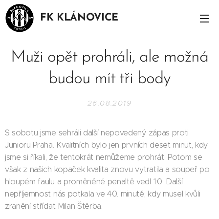
FK KLÁNOVICE
Muži opět prohráli, ale možná
budou mít tři body
26.08.2019
S sobotu jsme sehráli další nepovedený zápas proti
Junioru Praha. Kvalitních bylo jen prvních deset minut, kdy
jsme si říkali, že tentokrát nemůžeme prohrát. Potom se
však z našich kopaček kvalita znovu vytratila a soupeř po
hloupém faulu a proměněné penaltě vedl 1:0. Další
nepříjemnost nás potkala ve 40. minutě, kdy musel kvůli
zranění střídat Milan Štěrba.