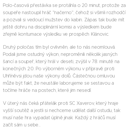
Polo-časová přestávka se protáhla o 20 minut, protože za
soupeře nastoupil hráč "načerno", čehož si všimli rozhodčí
a pozvali si vedoucí mužstev do kabin. Zápas tak bude mít
ještě dohru na disciplinární komisi a výsledkem bude
zřejmě kontumace výsledku ve prospěch Klánovic.
Druhý poločas tím byl ovlivněn, ale to nás neomlouvá.
Podali jsme ostudný výkon, neproměnili několik jasných
šancí a soupeř, který hrál v deseti, zvýšil v 78. minutě na
konečných 2:0. Po výborném výkonu v přípravě proti
Uhříněvsi jdou naše výkony dolů. Částečnou omluvou
může být fakt, že neustále laborujeme se sestavou a
točíme hráče na postech, které jim nesedí.
V úterý nás čeká přátelák proti SC Xaverov, který hraje
vyšší soutěž a jestli si nechceme udělat další ostudu, tak
musí naše hra vypadat úplně jinak. Každý z hráčů musí
začít sám u sebe...