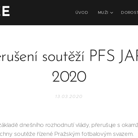
CE
ÚVOD
MUŽI
DOROS
erušení soutěží PFS J
2020
13.03.2020
ákladě dnešního rozhodnutí vlády, přerušuje s okamž
echny soutěže řízené Pražským fotbalovým svazem.