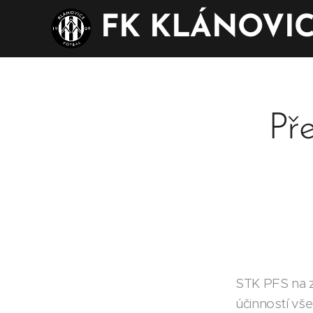
FK KLÁNOVI
Př
STK PFS na z
účinností vš