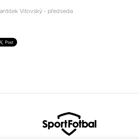
antišek Vitovský - předseda