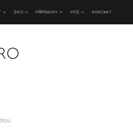
T
ŽÁCI
PŘÍPRAVKY
VÍCE
KONTAKT
ARO
itou