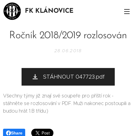
FK KLÁNOVICE
Ročník 2018/2019 rozlosován
28.06.2018
STÁHNOUT 047723.pdf
Všechny týmy již znají své soupeře pro příští rok -
stáhněte se rozlosování v PDF. Muži nakonec postoupili a
budou hrát 1.B třídu:)
Share