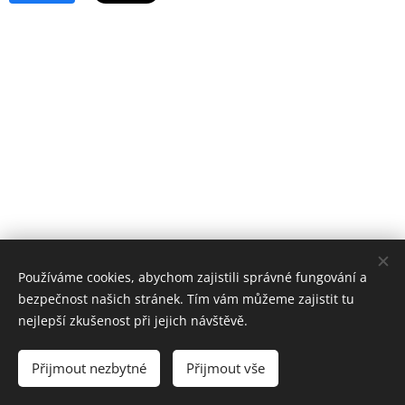
Používáme cookies, abychom zajistili správné fungování a
bezpečnost našich stránek. Tím vám můžeme zajistit tu
nejlepší zkušenost při jejich návštěvě.
Přijmout nezbytné
FK Klánovice, z. s.
Přijmout vše
Všechna práva vyhrazena 2026
Cookies