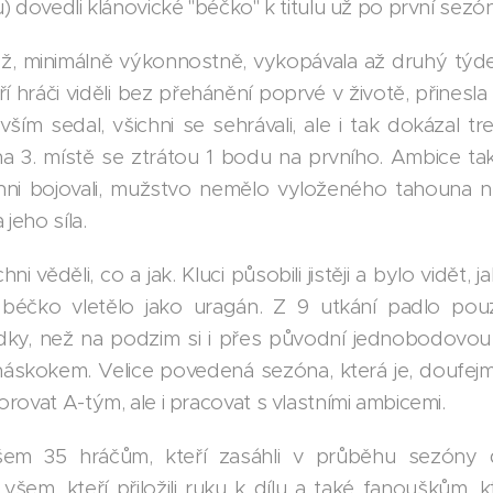
) dovedli klánovické "béčko" k titulu už po první sezó
ěž, minimálně výkonnostně, vykopávala až druhý týden
í hráči viděli bez přehánění poprvé v životě, přinesla 
ím sedal, všichni se sehrávali, ale i tak dokázal tr
na 3. místě se ztrátou 1 bodu na prvního. Ambice t
chni bojovali, mužstvo nemělo vyloženého tahouna n
jeho síla.
i věděli, co a jak. Kluci působili jistěji a bylo vidět, ja
i béčko vletělo jako uragán. Z 9 utkání padlo po
edky, než na podzim si i přes původní jednobodovou
náskokem. Velice povedená sezóna, která je, doufejm
rovat A-tým, ale i pracovat s vlastními ambicemi.
em 35 hráčům, kteří zasáhli v průběhu sezóny d
šem, kteří přiložili ruku k dílu a také fanouškům, 