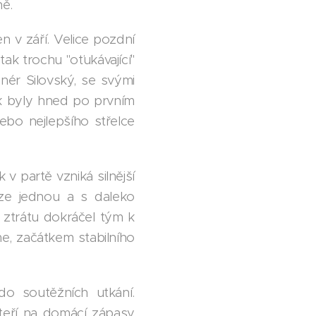
ně.
 v září. Velice pozdní
tak trochu "oťukávající"
enér Silovský, se svými
ak byly hned po prvním
ebo nejlepšího střelce
k v partě vzniká silnější
uze jednou a s daleko
 ztrátu dokráčel tým k
e, začátkem stabilního
o soutěžních utkání.
kteří na domácí zápasy