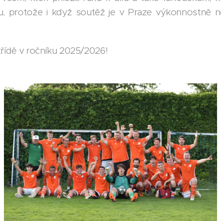
u, protože i když soutěž je v Praze výkonnostně nej
třídě v ročníku 2025/2026!