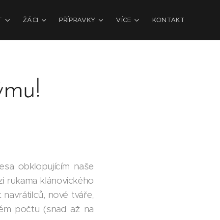
T
ŽÁCI
PŘÍPRAVKY
VÍCE
KONTAKT
ýmu!
lesa obklopujícím naše
zi rukama klánovického
navrátilců, nové tváře,
ném počtu (snad až na