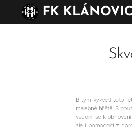
FK KLÁNOVI
Skv
B-tým vykvetl toto lé
malebné hřiště. S pou
vedení, se k obnovení 
ale i pomocníci z do