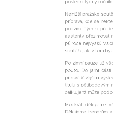
poslední týdny ročníku
Nejnižší pražské sout
příprava, kde se někteř
podzim. Tým si předevš
asistenty přezimovat 
půlroce nejvyšší. Vši
soutěže, ale v tom byla 
Po zimní pauze už všichn
pouto. Do jarní část
přesvědčivějšími výsl
titulu s pětibodovým 
celku, jenž může podpo
Mockrát děkujeme vš
Děkujeme trenérům a v