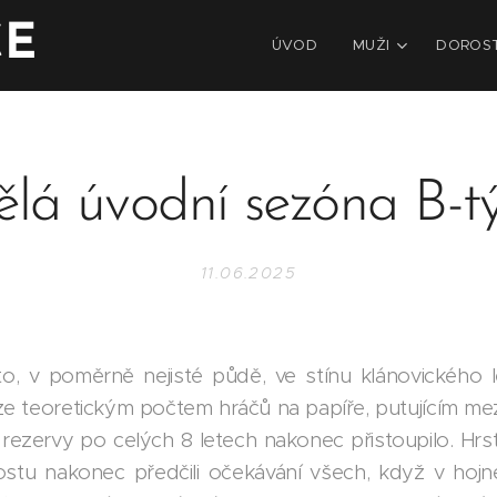
CE
ÚVOD
MUŽI
DOROS
ělá úvodní sezóna B-t
11.06.2025
to, v poměrně nejisté půdě, ve stínu klánovického 
ze teoretickým počtem hráčů na papíře, putujícím me
rezervy po celých 8 letech nakonec přistoupilo. Hrst 
rostu nakonec předčili očekávání všech, když v hoj