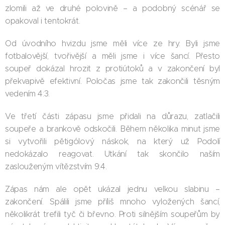
zlomili až ve druhé polovině – a podobný scénář se
opakoval i tentokrát.
Od úvodního hvizdu jsme měli více ze hry. Byli jsme
fotbalovější, tvořivější a měli jsme i více šancí. Přesto
soupeř dokázal hrozit z protiútoků a v zakončení byl
překvapivě efektivní. Poločas jsme tak zakončili těsným
vedením 4:3.
Ve třetí části zápasu jsme přidali na důrazu, zatlačili
soupeře a brankově odskočili. Během několika minut jsme
si vytvořili pětigólový náskok, na který už Podolí
nedokázalo reagovat. Utkání tak skončilo naším
zaslouženým vítězstvím 9:4.
Zápas nám ale opět ukázal jednu velkou slabinu –
zakončení. Spálili jsme příliš mnoho vyložených šancí,
několikrát trefili tyč či břevno. Proti silnějším soupeřům by