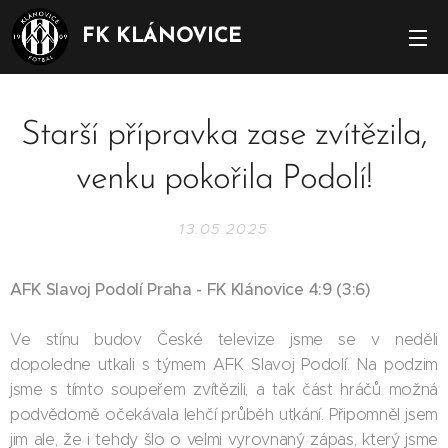
FK KLÁNOVICE
Starší přípravka zase zvítězila,
venku pokořila Podolí!
13.05.2025
AFK Slavoj Podolí Praha - FK Klánovice 4:9 (3:6)
Ve stínu budov České televize jsme se v neděli
dopoledne utkali s týmem AFK Slavoj Podolí. Na podzim
jsme s tímto soupeřem zvítězili, a tak část hráčů možná
podvědomě očekávala lehčí průběh utkání. Připomněl jsem
jim ale, že i tehdy šlo o velmi vyrovnaný zápas, který jsme