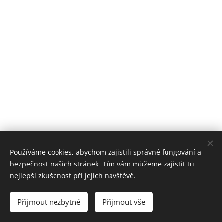
Používáme cookies, abychom zajistili správné fungování a
bezpečnost našich stránek. Tím vám můžeme zajistit tu
nejlepší zkušenost při jejich návštěvě.
Přijmout nezbytné
FK Klánovice, z. s.
Přijmout vše
Všechna práva vyhrazena 2026
Cookies