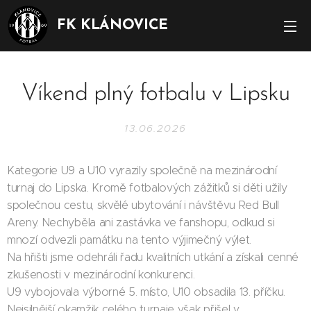
FK KLÁNOVICE
Víkend plný fotbalu v Lipsku
13.06.2026
Kategorie U9 a U10 vyrazily společně na mezinárodní
turnaj do Lipska. Kromě fotbalových zážitků si děti užily
společnou cestu, skvělé ubytování i návštěvu Red Bull
Areny. Nechyběla ani zastávka ve fanshopu, odkud si
mnozí odvezli památku na tento výjimečný výlet.
Na hřišti jsme odehráli řadu kvalitních utkání a získali cenné
zkušenosti v mezinárodní konkurenci.
U9 vybojovala výborné 5. místo, U10 obsadila 13. příčku.
Nejsilnější okamžik celého turnaje však přišel v