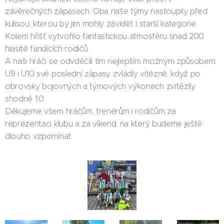
závěrečných zápasech. Oba naše týmy nastoupily před
kulisou, kterou by jim mohly závidět i starší kategorie.
Kolem hřišť vytvořilo fantastickou atmosféru snad 200
hlasitě fandících rodičů.
A naši hráči se odvděčili tím nejlepším možným způsobem.
U9 i U10 své poslední zápasy zvládly vítězně, když po
obrovsky bojovných a týmových výkonech zvítězily
shodně 1:0.
Děkujeme všem hráčům, trenérům i rodičům za
reprezentaci klubu a za víkend, na který budeme ještě
dlouho vzpomínat.