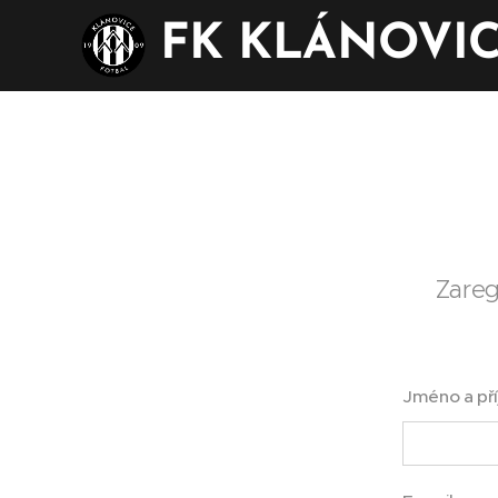
FK KLÁNOVI
Zareg
Jméno a př