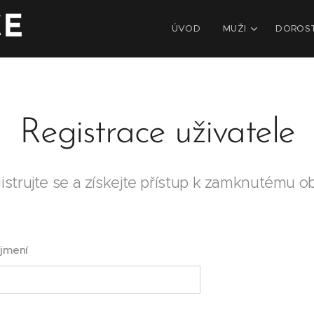
CE
ÚVOD
MUŽI
DOROS
Registrace uživatele
istrujte se a získejte přístup k zamknutému o
íjmení